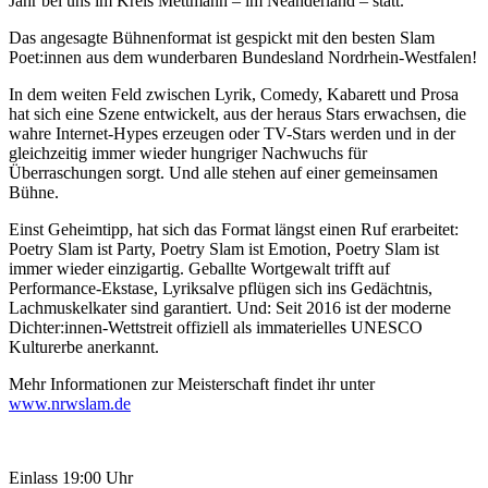
Jahr bei uns im Kreis Mettmann – im Neanderland – statt.
Das angesagte Bühnenformat ist gespickt mit den besten Slam
Poet:innen aus dem wunderbaren Bundesland Nordrhein-Westfalen!
In dem weiten Feld zwischen Lyrik, Comedy, Kabarett und Prosa
hat sich eine Szene entwickelt, aus der heraus Stars erwachsen, die
wahre Internet-Hypes erzeugen oder TV-Stars werden und in der
gleichzeitig immer wieder hungriger Nachwuchs für
Überraschungen sorgt. Und alle stehen auf einer gemeinsamen
Bühne.
Einst Geheimtipp, hat sich das Format längst einen Ruf erarbeitet:
Poetry Slam ist Party, Poetry Slam ist Emotion, Poetry Slam ist
immer wieder einzigartig. Geballte Wortgewalt trifft auf
Performance-Ekstase, Lyriksalve pflügen sich ins Gedächtnis,
Lachmuskelkater sind garantiert. Und: Seit 2016 ist der moderne
Dichter:innen-Wettstreit offiziell als immaterielles UNESCO
Kulturerbe anerkannt.
Mehr Informationen zur Meisterschaft findet ihr unter
www.nrwslam.de
Einlass 19:00 Uhr