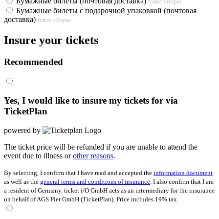
Бумажные билеты (почтовая доставка)
плюс сборы
Бумажные билеты с подарочной упаковкой (почтовая
доставка)
плюс сборы
Insure your tickets
Recommended
Yes, I would like to insure my tickets for
via
TicketPlan
powered by
The ticket price will be refunded if you are unable to attend the
event due to illness or
other reasons
.
By selecting, I confirm that I have read and accepted the
information document
as well as the
general terms and conditions of insurance
. I also confirm that I am
a resident of Germany. ticket i/O GmbH acts as an intermediary for the insurance
on behalf of AGS Pier GmbH (TicketPlan). Price includes 19% tax.