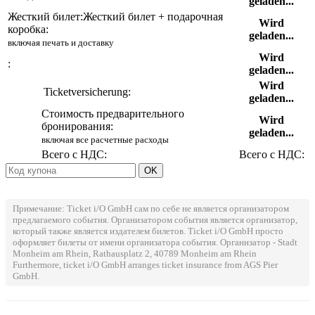
geladen...
Жесткий билет:
Жесткий билет + подарочная
Wird
коробка:
geladen...
включая печать и доставку
Wird
:
geladen...
Wird
Ticketversicherung:
geladen...
Стоимость предварительного
Wird
бронирования:
geladen...
включая все расчетные расходы
Всего с НДС:
Всего с НДС:
Примечание: Ticket i/O GmbH сам по себе не является организатором
предлагаемого события. Организатором события является организатор,
который также является издателем билетов. Ticket i/O GmbH просто
оформляет билеты от имени организатора события. Организатор - Stadt
Monheim am Rhein, Rathausplatz 2, 40789 Monheim am Rhein
Furthermore, ticket i/O GmbH arranges ticket insurance from AGS Pier
GmbH.