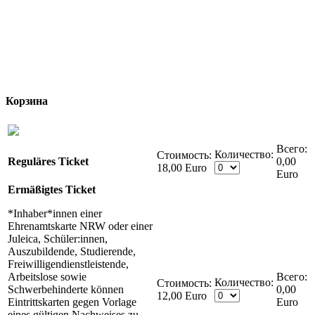
Корзина
Количество:
Стоимость:
Reguläres Ticket
0,00
18,00 Euro
Euro
Ermäßigtes Ticket
*Inhaber*innen einer
Ehrenamtskarte NRW oder einer
Juleica, Schüler:innen,
Auszubildende, Studierende,
Freiwilligendienstleistende,
Arbeitslose sowie
Количество:
Стоимость:
Schwerbehinderte können
0,00
12,00 Euro
Eintrittskarten gegen Vorlage
Euro
eines gültigen Nachweises zu