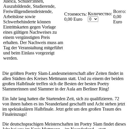
Juleica, Schüler:innen,
Auszubildende, Studierende,
Freiwilligendienstleistende,
Количество:
Стоимость:
Arbeitslose sowie
0,00
0,00 Euro
Schwerbehinderte können
Euro
Eintrittskarten gegen Vorlage
eines gültigen Nachweises zu
einem vergünstigten Preis
erhalten. Der Nachweis muss am
Tag der Veranstaltung mitgeführt
und beim Einlass vorgezeigt
werden.
Die größten Poetry Slam-Landesmeisterschaft aller Zeiten findet in
allen Städten des Kreises Mettmann statt. Und zu einem der beiden
großen Halbfinale treffen sich die Besten der besten Poetry
Slammerinnen und Slammer in der Aula am Berliner Ring!
Ein Jahr lang hatten die Startenden Zeit, sich zu qualifizieren. 72
von ihnen haben es ins Neanderland geschafft und Acht stehen jetzt
im spektakulären Halbfinale. Jetzt geht um den großen Traum des
Finaleinzugs!
Die deutschsprachigen Meisterschaften im Poetry Slam findet dieses