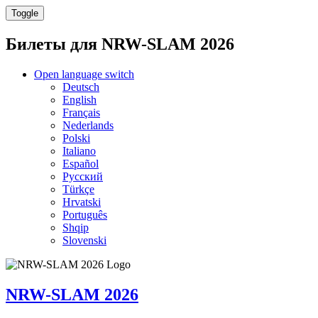
Toggle
Билеты для
NRW-SLAM 2026
Open language switch
Deutsch
English
Français
Nederlands
Polski
Italiano
Español
Русский
Türkçe
Hrvatski
Português
Shqip
Slovenski
NRW-SLAM 2026