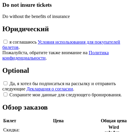
Do not insure tickets
Do without the benefits of insurance
Юридический
я соглашаюсь
Условия использования для покупателей
билетов
.
Пожалуйста, обратите также внимание на
Политика
конфиденциальности
.
Optional
Да, я хотел бы подписаться на рассылку и отправить
следующие
Декларация о согласии
.
Сохраните мои данные для следующего бронирования.
Обзор заказов
Билет
Цена
Общая цена
Wird
Скидка: