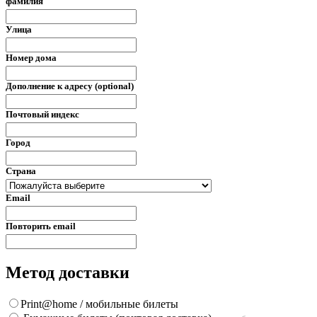
фамилия
Улица
Номер дома
Дополнение к адресу (optional)
Почтовый индекс
Город
Страна
Email
Повторить email
Метод доставки
Print@home / мобильные билеты