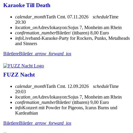
Karaoke Till Death
calendar_month
Tarih
Cmt. 07.11.2026
schedule
Time
20:30
location_on
Adres/lokasyon:
Sojus 7, Monheim am Rhein
confirmation_number
Biletler/ (itibaren) 8,00 Euro
info
Liveband-Karaoke-Party for Rockers, Punks, Metalheads
and Sinners
Biletlere
Biletler
arrow_forward_ios
FUZZ Nacht
calendar_month
Tarih
Cmt. 12.09.2026
schedule
Time
20:03
location_on
Adres/lokasyon:
Sojus 7, Monheim am Rhein
confirmation_number
Biletler/ (itibaren) 9,00 Euro
info
Konzert mit Powder for Pigeons, Icarus Burns und
Kardeathian
Biletlere
Biletler
arrow_forward_ios