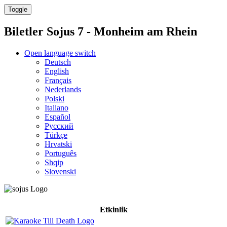
Toggle
Biletler
Sojus 7 - Monheim am Rhein
Open language switch
Deutsch
English
Français
Nederlands
Polski
Italiano
Español
Русский
Türkçe
Hrvatski
Português
Shqip
Slovenski
Etkinlik