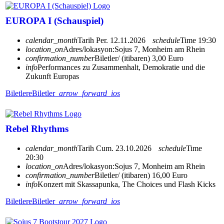
EUROPA I (Schauspiel)
calendar_month
Tarih
Per. 12.11.2026
schedule
Time
19:30
location_on
Adres/lokasyon:
Sojus 7, Monheim am Rhein
confirmation_number
Biletler/ (itibaren) 3,00 Euro
info
Performances zu Zusammenhalt, Demokratie und die
Zukunft Europas
Biletlere
Biletler
arrow_forward_ios
Rebel Rhythms
calendar_month
Tarih
Cum. 23.10.2026
schedule
Time
20:30
location_on
Adres/lokasyon:
Sojus 7, Monheim am Rhein
confirmation_number
Biletler/ (itibaren) 16,00 Euro
info
Konzert mit Skassapunka, The Choices und Flash Kicks
Biletlere
Biletler
arrow_forward_ios