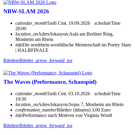
NRW-SLAM 2026
calendar_month
Tarih
Cmt. 19.09.2026
schedule
Time
20:00
location_on
Adres/lokasyon:
Aula am Berliner Ring,
Monheim am Rhein
info
Die nordrhein-westfälische Meisterschaft im Poetry Slam
| HALBFINALE
Biletlere
Biletler
arrow_forward_ios
The Waves (Performance, Schauspiel)
calendar_month
Tarih
Cmt. 03.10.2026
schedule
Time
19:30
location_on
Adres/lokasyon:
Sojus 7, Monheim am Rhein
confirmation_number
Biletler/ (itibaren) 3,00 Euro
info
Performance nach Motiven von Virginia Woolf
Biletlere
Biletler
arrow_forward_ios