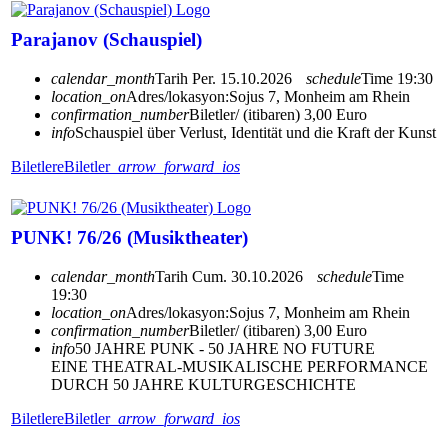
Parajanov (Schauspiel)
calendar_month
Tarih
Per. 15.10.2026
schedule
Time
19:30
location_on
Adres/lokasyon:
Sojus 7, Monheim am Rhein
confirmation_number
Biletler/ (itibaren) 3,00 Euro
info
Schauspiel über Verlust, Identität und die Kraft der Kunst
Biletlere
Biletler
arrow_forward_ios
PUNK! 76/26 (Musiktheater)
calendar_month
Tarih
Cum. 30.10.2026
schedule
Time
19:30
location_on
Adres/lokasyon:
Sojus 7, Monheim am Rhein
confirmation_number
Biletler/ (itibaren) 3,00 Euro
info
50 JAHRE PUNK - 50 JAHRE NO FUTURE
EINE THEATRAL-MUSIKALISCHE PERFORMANCE
DURCH 50 JAHRE KULTURGESCHICHTE
Biletlere
Biletler
arrow_forward_ios