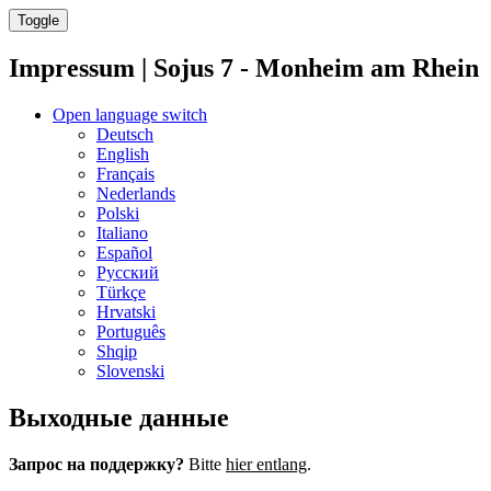
Toggle
Impressum | Sojus 7 - Monheim am Rhein
Open language switch
Deutsch
English
Français
Nederlands
Polski
Italiano
Español
Русский
Türkçe
Hrvatski
Português
Shqip
Slovenski
Выходные данные
Запрос на поддержку?
Bitte
hier entlang
.